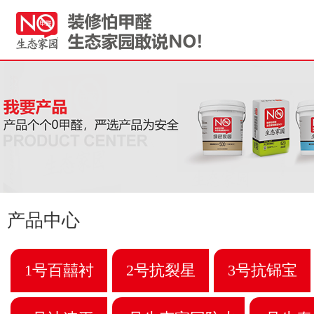
产品中心
1号百囍衬
2号抗裂星
3号抗铞宝