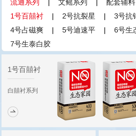
流通系列
|
文鳐系列
|
配套辅料
1号百囍衬
|
2号抗裂星
|
3号抗
4号占磁爽
|
5号迪速平
|
6号生
7号生泰白胶
1号百囍衬
白囍衬系列