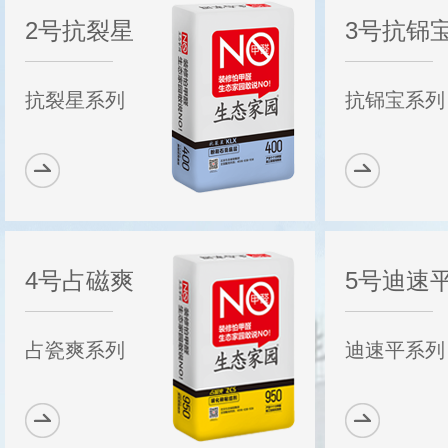
2号抗裂星
3号抗铞
抗裂星系列
抗铞宝系列
4号占磁爽
5号迪速
占瓷爽系列
迪速平系列