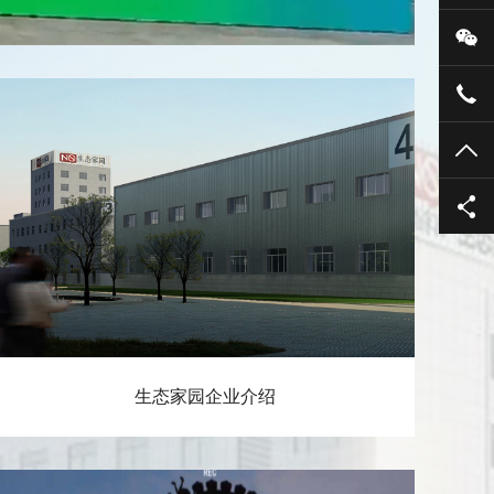
微
400
TO
生态家园企业介绍