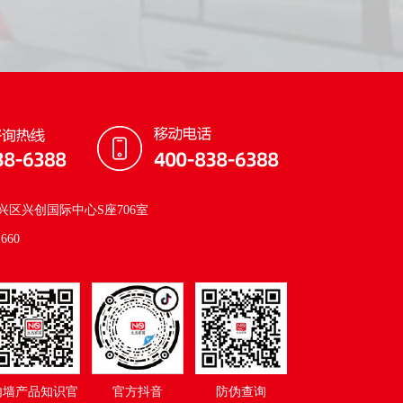
区兴创国际中心S座706室
660
内墙产品知识官
官方抖音
防伪查询