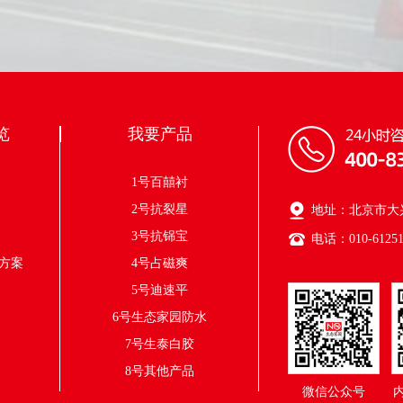
览
我要产品
方案
1号百囍衬
方案
2号抗裂星
地址：北京市大兴
方案
3号抗铞宝
电话：010-61251
方案
4号占磁爽
5号迪速平
6号生态家园防水
7号生泰白胶
8号其他产品
微信公众号