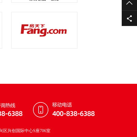
TO
区兴创国际中心S座706室