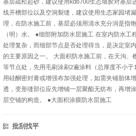
基层疏松起砂，建议使用kdb700生态墙胶对基
线开槽部位以及空洞裂缝，建议使用生态家园堵
理，在防水施工前，基层必须用清水充分润是指
（明）水。 ●细部附加防水层施工 在室内防水工
处理复杂，而细部节点是否处理得当，是决定室
的主要原因之一。 大面积防水施工前，在天沟、
等节点处，先用毛刷涂刷2遍涂料（总厚度不小于
用硅酮密封膏或增强布加强处理，如需夹铺胎体
透，变形缝部位应先增铺一层聚酯无纺布，再增
层空铺的构造。 ●大面积涂膜防水层施工
批刮找平