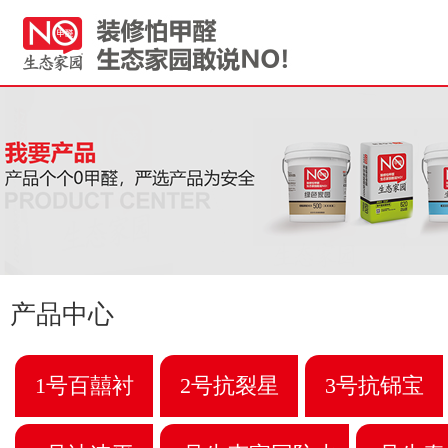
产品中心
1号百囍衬
2号抗裂星
3号抗铞宝