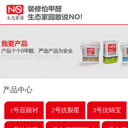
产品中心
1号百囍衬
2号抗裂星
3号抗铞宝