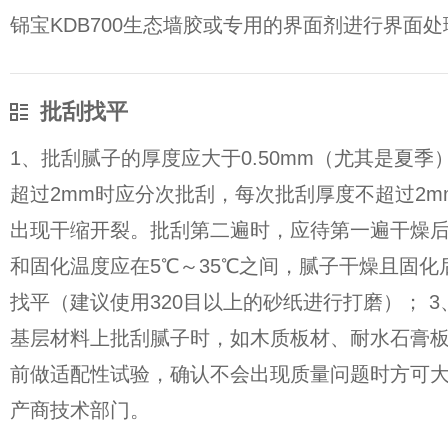
铞宝KDB700生态墙胶或专用的界面剂进行界面处
批刮找平
1、批刮腻子的厚度应大于0.50mm（尤其是夏
超过2mm时应分次批刮，每次批刮厚度不超过2
出现干缩开裂。批刮第二遍时，应待第一遍干燥后
和固化温度应在5℃～35℃之间，腻子干燥且固化
找平（建议使用320目以上的砂纸进行打磨）； 
基层材料上批刮腻子时，如木质板材、耐水石膏
前做适配性试验，确认不会出现质量问题时方可
产商技术部门。