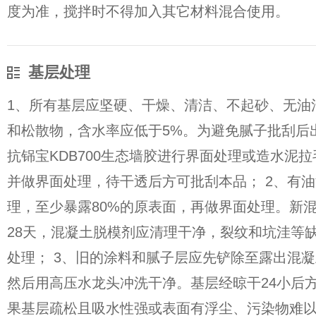
度为准，搅拌时不得加入其它材料混合使用。
基层处理
1、所有基层应坚硬、干燥、清洁、不起砂、无油
和松散物，含水率应低于5%。为避免腻子批刮后
抗铞宝KDB700生态墙胶进行界面处理或造水泥
并做界面处理，待干透后方可批刮本品； 2、有
理，至少暴露80%的原表面，再做界面处理。新
28天，混凝土脱模剂应清理干净，裂纹和坑洼等
处理； 3、旧的涂料和腻子层应先铲除至露出混
然后用高压水龙头冲洗干净。基层经晾干24小后方
果基层疏松且吸水性强或表面有浮尘、污染物难