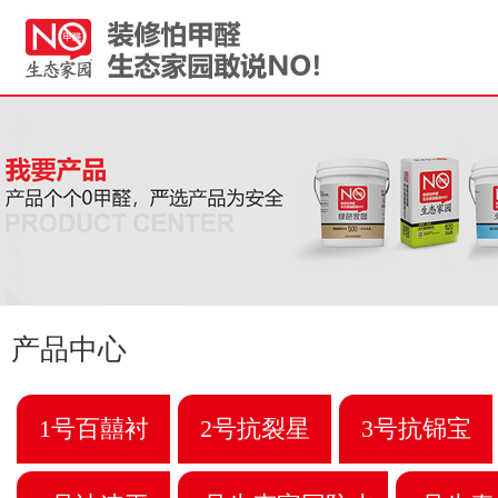
产品中心
1号百囍衬
2号抗裂星
3号抗铞宝