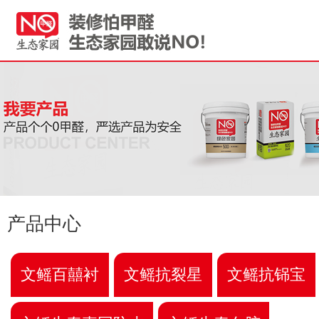
产品中心
文鳐百囍衬
文鳐抗裂星
文鳐抗铞宝