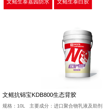
文鳐生泰嘉园防水
文鳐生泰白胶
文鳐抗铞宝KDB800生态背胶
规格：10L 主要成分：进口聚合物乳液及助剂