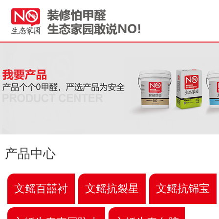
产品中心
文鳐百囍衬
文鳐抗裂星
文鳐抗铞宝