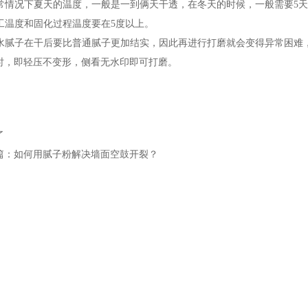
正常情况下夏天的温度，一般是一到俩天干透，在冬天的时候，一般需要5
施工温度和固化过程温度要在5度以上。
耐水腻子在干后要比普通腻子更加结实，因此再进行打磨就会变得异常困难
时，即轻压不变形，侧看无水印即可打磨。
了
篇：如何用腻子粉解决墙面空鼓开裂？