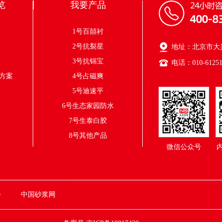
览
我要产品
方案
1号百囍衬
方案
2号抗裂星
地址：北京市大兴
方案
3号抗铞宝
电话：010-61251
方案
4号占磁爽
5号迪速平
6号生态家园防水
7号生泰白胶
8号其他产品
微信公众号
会
中国砂浆网