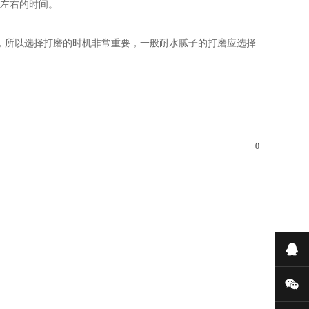
天左右的时间。
，所以选择打磨的时机非常重要，一般耐水腻子的打磨应选择
0
在
微